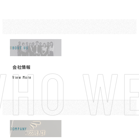
ABOUT US
HO WE
会社情報
View More
COMPANY