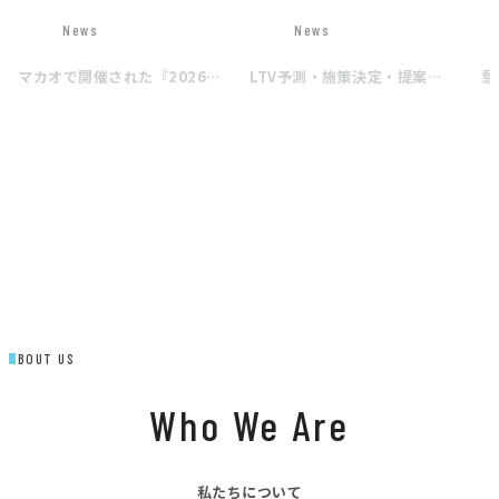
JP
EN
News
News
マカオで開催された『2026
LTV予測・施策決定・提案生
意
Asia-Pacific Awards』授賞
成を一気通貫するAIエンジン
ア
式に出席しました
「MACT INTELLIGENCE™」
開
を開発
View More
Contact
ABOUT US
Who We Are
私たちについて