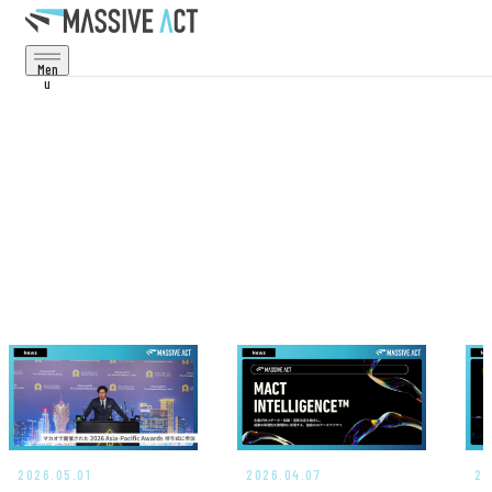
Men
U
Cl
Os
E
Service
事業・サービス
Projects
事例・実績
Corporate
会社情報
Recruit
採用情報
News
お知らせ
2026.05.01
2026.04.07
20