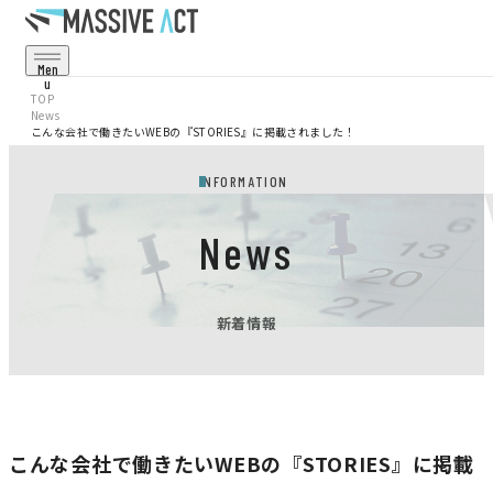
Men
U
Cl
TOP
Os
News
E
こんな会社で働きたいWEBの『STORIES』に掲載されました！
Service
事業・サービス
INFORMATION
Projects
事例・実績
News
Corporate
会社情報
新着情報
Recruit
採用情報
News
お知らせ
こんな会社で働きたいWEBの『STORIES』に掲載