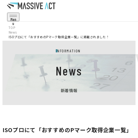
Men
U
Cl
TOP
Os
News
E
ISOプロにて「おすすめのPマーク取得企業一覧」に掲載されました！
Service
事業・サービス
INFORMATION
Projects
事例・実績
News
Corporate
会社情報
新着情報
Recruit
採用情報
News
お知らせ
ISOプロにて「おすすめのPマーク取得企業一覧」