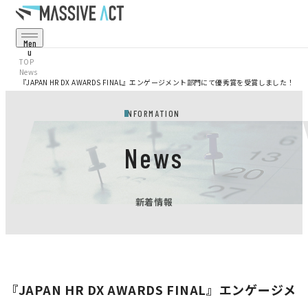
Men
U
Cl
TOP
Os
News
E
『JAPAN HR DX AWARDS FINAL』エンゲージメント部門にて優秀賞を受賞しました！
Service
事業・サービス
INFORMATION
Projects
事例・実績
News
Corporate
会社情報
新着情報
Recruit
採用情報
News
お知らせ
『JAPAN HR DX AWARDS FINAL』エンゲージメ