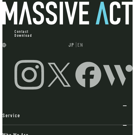
Contact
Download
JP
EN
Service
Who We Are