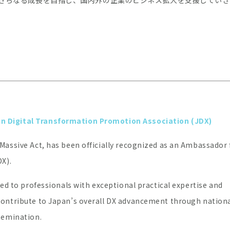
分野でさらなる成長を目指し、国内外の企業のビジネス拡大を支援してい
 Digital Transformation Promotion Association (JDX)
assive Act, has been officially recognized as an Ambassador 
X).
ed to professionals with exceptional practical expertise and
ontribute to Japan’s overall DX advancement through nation
semination.