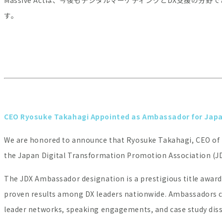
Massive Actは、今後もデジタルマーケティングとDX支援の
す。
CEO Ryosuke Takahagi Appointed as Ambassador for Japan
We are honored to announce that Ryosuke Takahagi, CEO of M
the Japan Digital Transformation Promotion Association (JD
The JDX Ambassador designation is a prestigious title award
proven results among DX leaders nationwide. Ambassadors c
leader networks, speaking engagements, and case study dis