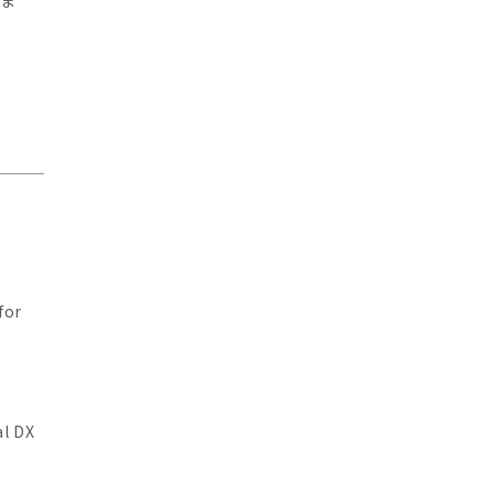
きま
for
al DX