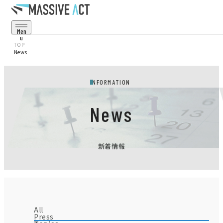
Men
U
Cl
TOP
Os
News
E
Service
事業・サービス
INFORMATION
Projects
事例・実績
News
Corporate
会社情報
新着情報
Recruit
採用情報
News
お知らせ
All
Press